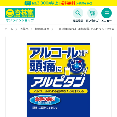
商品検索
買い物かご
メニュー
ホーム
医薬品
解熱鎮痛剤
【第2類医薬品】 小林製薬 アルピタン 12包 ★