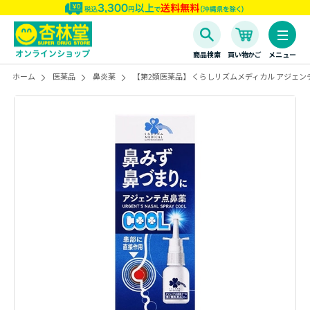
商品検索
買い物かご
メニュー
ホーム
医薬品
鼻炎薬
【第2類医薬品】 くらしリズムメディカル アジェンテ