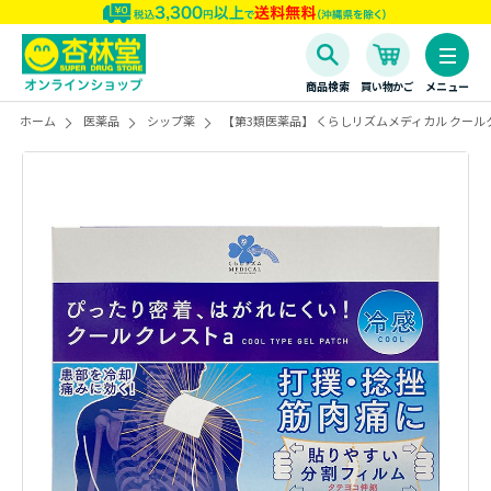
商品検索
買い物かご
メニュー
ホーム
医薬品
シップ薬
【第3類医薬品】 くらしリズムメディカル クール