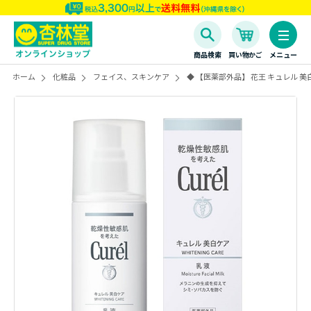
商品検索
買い物かご
メニュー
ホーム
化粧品
フェイス、スキンケア
◆ 【医薬部外品】 花王 キュレル 美白