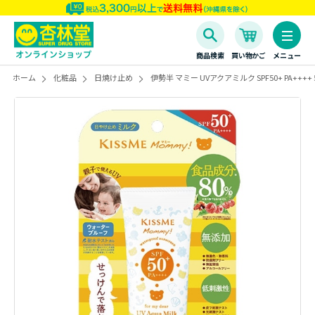
商品検索
買い物かご
メニュー
ホーム
化粧品
日焼け止め
伊勢半 マミー UVアクアミルク SPF50+ PA++++ 