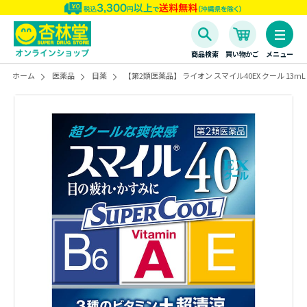
商品検索
買い物かご
メニュー
ホーム
医薬品
目薬
【第2類医薬品】 ライオン スマイル40EX クール 13mL