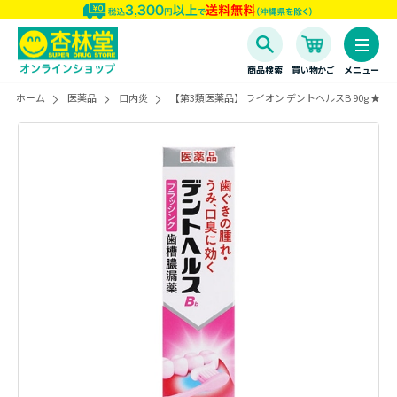
商品検索
買い物かご
メニュー
ホーム
医薬品
口内炎
【第3類医薬品】 ライオン デントヘルスB 90g ★