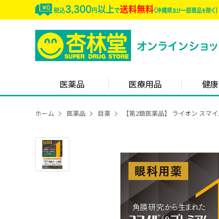
医薬品
医療用品
健康
ホーム
医薬品
目薬
【第2類医薬品】 ライオン スマイル