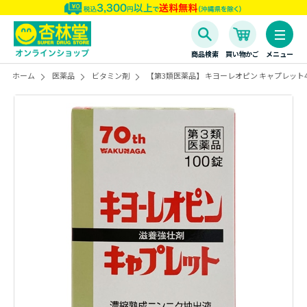
商品検索
買い物かご
メニュー
ホーム
医薬品
ビタミン剤
【第3類医薬品】 キヨーレオピン キャプレット4 