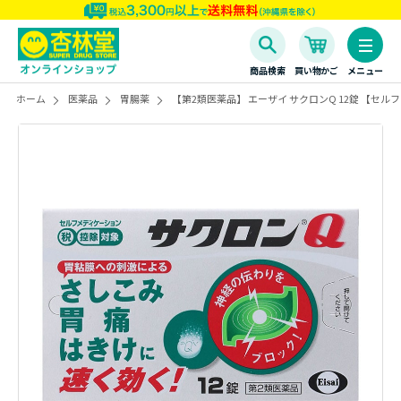
商品検索
買い物かご
メニュー
ホーム
医薬品
胃腸薬
【第2類医薬品】 エーザイ サクロンQ 12錠 【セ