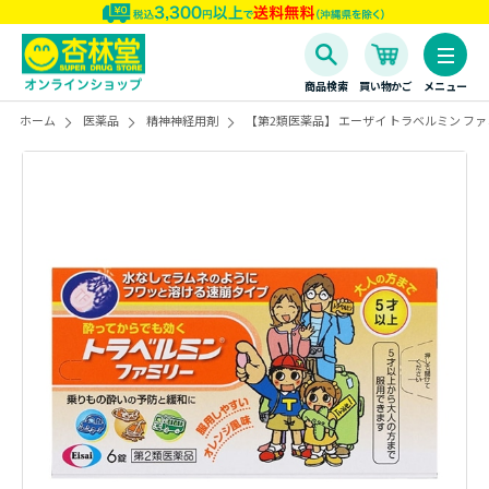
商品検索
買い物かご
メニュー
ホーム
医薬品
精神神経用剤
【第2類医薬品】 エーザイ トラベルミン ファミ