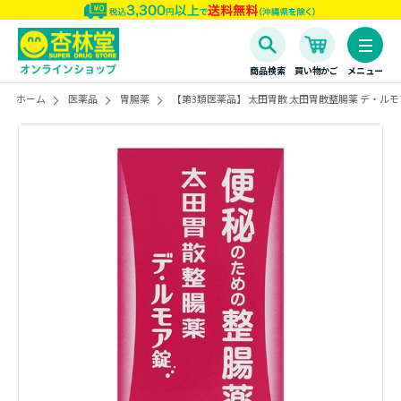
商品検索
買い物かご
メニュー
ホーム
医薬品
胃腸薬
【第3類医薬品】 太田胃散 太田胃散整腸薬 デ・ルモア錠