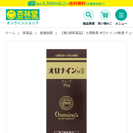
商品検索
買い物かご
メニュー
ホーム
医薬品
皮膚病薬
【第2類医薬品】 大塚製薬 オロナインH軟膏 チューブ