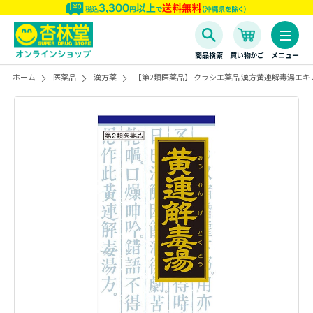
商品検索
買い物かご
メニュー
ホーム
医薬品
漢方薬
【第2類医薬品】 クラシエ薬品 漢方黄連解毒湯エキス