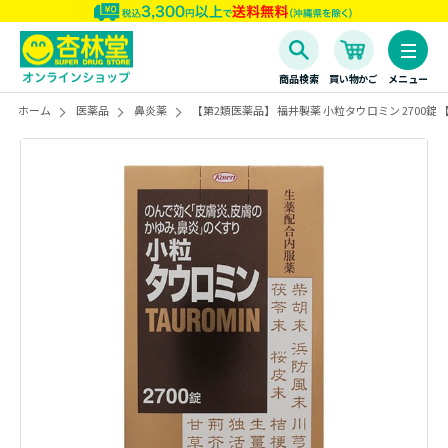
商品検索
買い物かご
メニュー
ホーム
医薬品
鼻炎薬
【第2類医薬品】 福井製薬 小粒タウロミン 2700