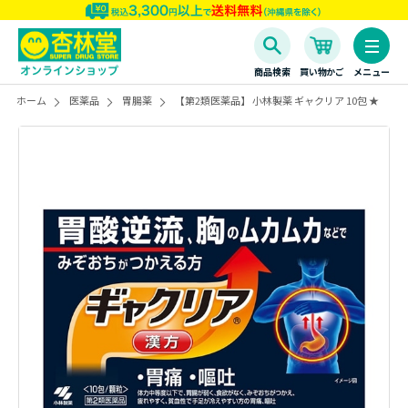
商品検索
買い物かご
メニュー
ホーム
医薬品
胃腸薬
【第2類医薬品】 小林製薬 ギャクリア 10包 ★