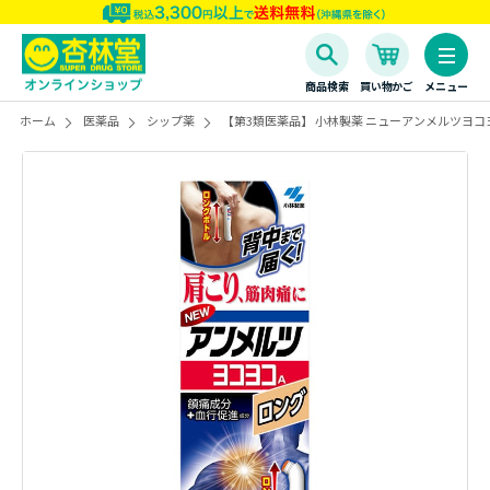
商品検索
買い物かご
メニュー
ホーム
医薬品
シップ薬
【第3類医薬品】 小林製薬 ニューアンメルツヨコヨ