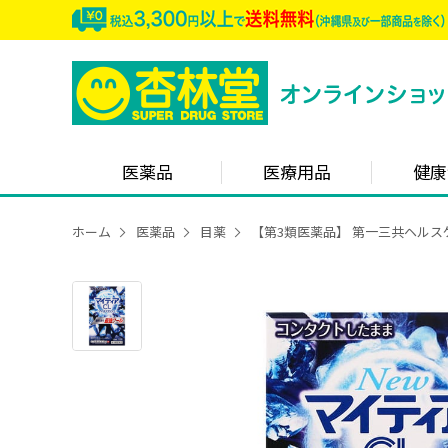
医薬品
医療用品
健康
ホーム
医薬品
目薬
【第3類医薬品】 第一三共ヘルスケア