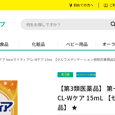
初めての方へ
ご
食品
化粧品
ベビー用品
オー
ア NewマイティアCL-Wケア 15mL 【セルフメディケーション税制対象商品
【第3類医薬品】 第
CL-Wケア 15m
品】 ★