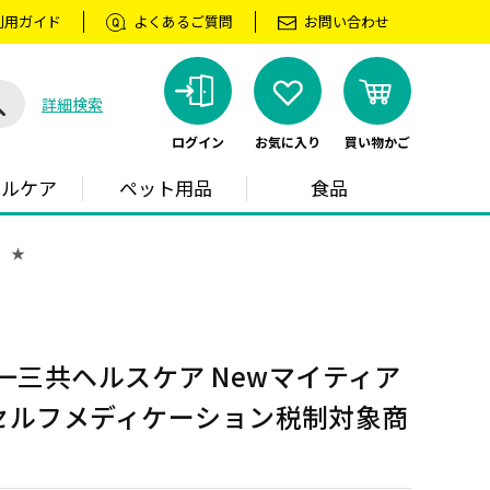
利用ガイド
よくあるご質問
お問い合わせ
詳細検索
ログイン
お気に入り
買い物かご
ラルケア
ペット用品
食品
】 ★
一三共ヘルスケア Newマイティア
L 【セルフメディケーション税制対象商