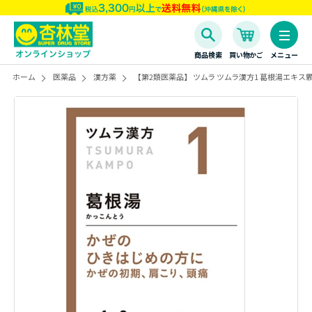
商品検索
買い物かご
メニュー
ホーム
医薬品
漢方薬
【第2類医薬品】 ツムラ ツムラ漢方1 葛根湯エキ