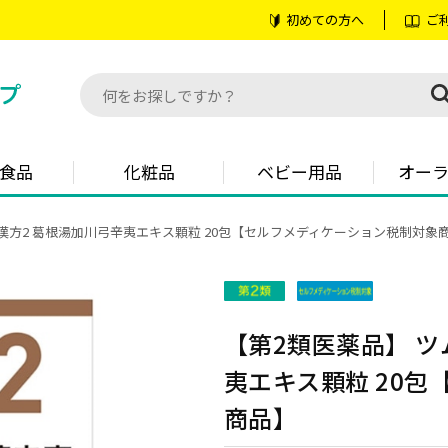
初めての方へ
ご
食品
化粧品
ベビー用品
オー
ラ漢方2 葛根湯加川弓辛夷エキス顆粒 20包【セルフメディケーション税制対象
【第2類医薬品】 ツ
夷エキス顆粒 20
商品】