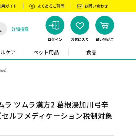
利用ガイド
よくあるご質問
お問い合わせ
詳細検索
ログイン
お気に入り
買い物かご
ラルケア
ペット用品
食品
商品】
ムラ ツムラ漢方2 葛根湯加川弓辛
包【セルフメディケーション税制対象