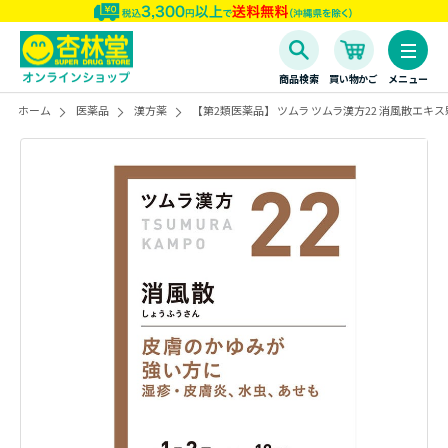
商品検索
買い物かご
メニュー
ホーム
医薬品
漢方薬
【第2類医薬品】 ツムラ ツムラ漢方22 消風散エキス顆