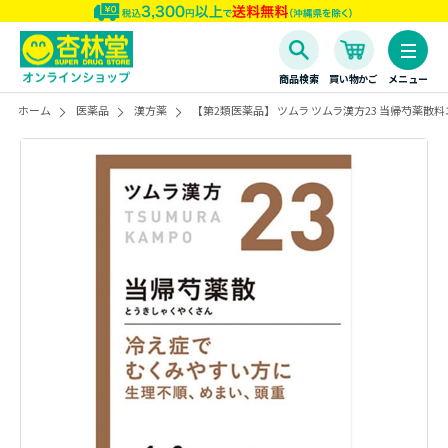
商品検索
買い物かご
メニュー
ホーム
医薬品
漢方薬
【第2類医薬品】 ツムラ ツムラ漢方23 当帰芍薬散料