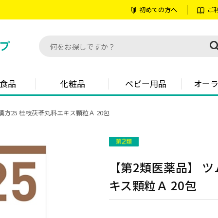
初めての方へ
ご
食品
化粧品
ベビー用品
オー
漢方25 桂枝茯苓丸料エキス顆粒Ａ 20包
【第2類医薬品】 ツ
キス顆粒Ａ 20包