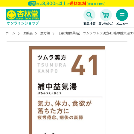
商品検索
買い物かご
メニュー
ホーム
医薬品
漢方薬
【第2類医薬品】 ツムラ ツムラ漢方41 補中益気湯エ