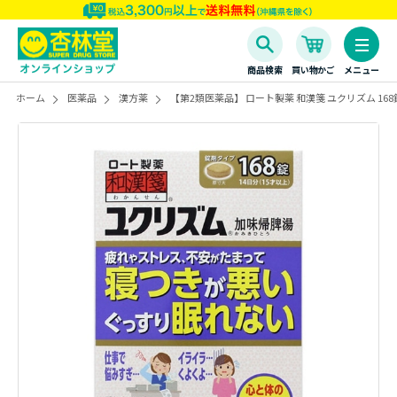
商品検索
買い物かご
メニュー
ホーム
医薬品
漢方薬
【第2類医薬品】 ロート製薬 和漢箋 ユクリズム 168