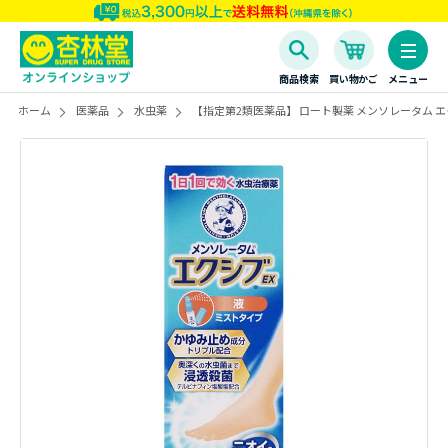
商品検索
買い物かご
メニュー
ホーム
医薬品
水虫薬
【指定第2類医薬品】 ロート製薬 メンソレータム エ