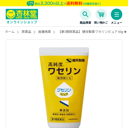
商品検索
買い物かご
メニュー
ホーム
医薬品
皮膚病薬
【第3類医薬品】 健栄製薬 ワセリンピュア 60g ★