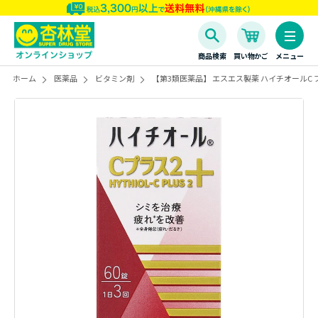
商品検索
買い物かご
メニュー
ホーム
医薬品
ビタミン剤
【第3類医薬品】 エスエス製薬 ハイチオールC プ