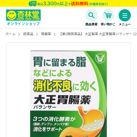
商品検索
買い物かご
メニュー
ホーム
医薬品
胃腸薬
【第2類医薬品】 大正製薬 大正胃腸薬バランサー 12