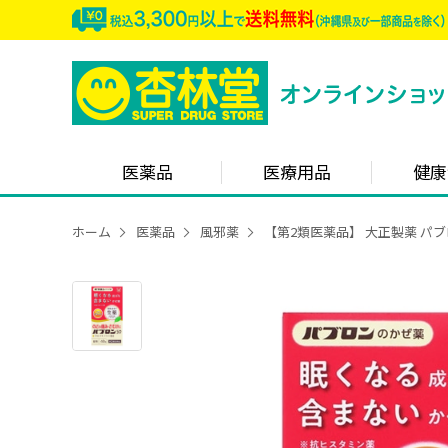
医薬品
医療用品
健康
ホーム
医薬品
風邪薬
【第2類医薬品】 大正製薬 パブ