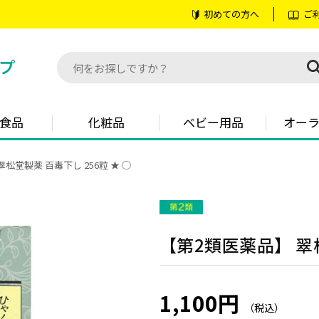
初めての方へ
ご
食品
化粧品
ベビー用品
オー
松堂製薬 百毒下し 256粒 ★ ◯
【第2類医薬品】 翠松
1,100円