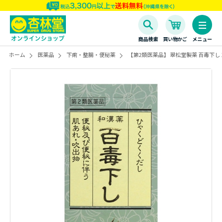
商品検索
買い物かご
メニュー
ホーム
医薬品
下痢・整腸・便秘薬
【第2類医薬品】 翠松堂製薬 百毒下し 1