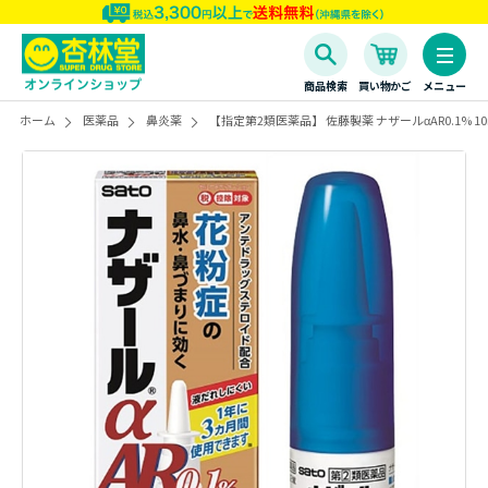
商品検索
買い物かご
メニュー
ホーム
医薬品
鼻炎薬
【指定第2類医薬品】 佐藤製薬 ナザールαAR0.1%