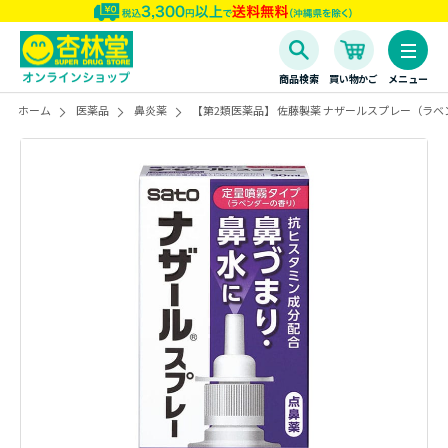
商品検索
買い物かご
メニュー
ホーム
医薬品
鼻炎薬
【第2類医薬品】 佐藤製薬 ナザールスプレー（ラベン