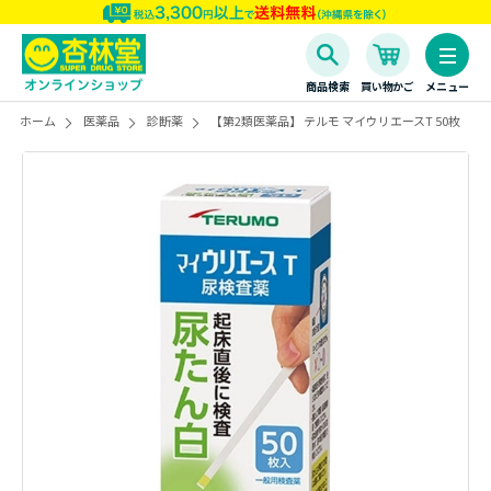
商品検索
買い物かご
メニュー
ホーム
医薬品
診断薬
【第2類医薬品】 テルモ マイウリエースT 50枚