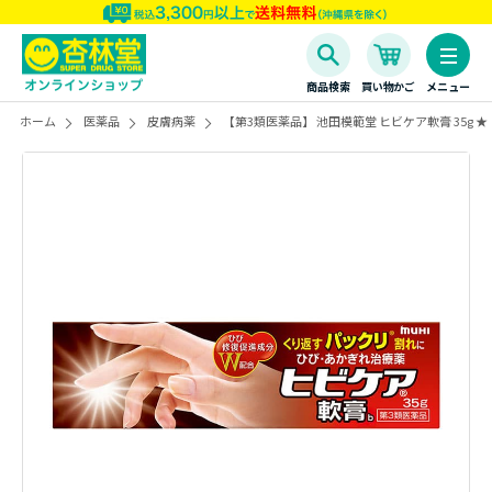
商品検索
買い物かご
メニュー
ホーム
医薬品
皮膚病薬
【第3類医薬品】 池田模範堂 ヒビケア軟膏 35g ★