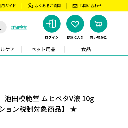
利用ガイド
よくあるご質問
お問い合わせ
詳細検索
ログイン
お気に入り
買い物かご
ラルケア
ペット用品
食品
 池田模範堂 ムヒベタV液 10g
ション税制対象商品】 ★