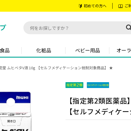
初めての方へ
ご
食品
化粧品
ベビー用品
オー
堂 ムヒベタV液 10g 【セルフメディケーション税制対象商品】 ★
【指定第2類医薬品】
【セルフメディケー