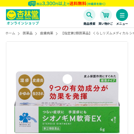
商品検索
買い物かご
メニュー
ホーム
医薬品
皮膚病薬
【指定第2類医薬品】 くらしリズムメディカル シオ