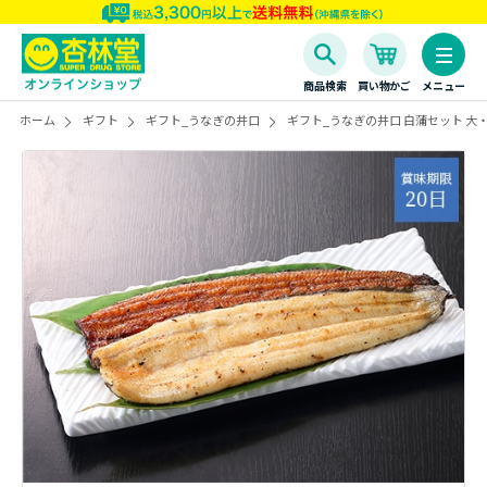
商品検索
買い物かご
メニュー
ホーム
ギフト
ギフト_うなぎの井口
ギフト_うなぎの井口 白蒲セット 大・